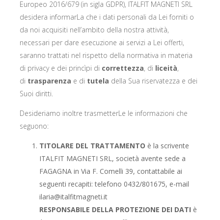
Europeo 2016/679 (in sigla GDPR), ITALFIT MAGNETI SRL
desidera informarLa che i dati personali da Lei forniti o
da noi acquisiti nell’ambito della nostra attività,
necessari per dare esecuzione ai servizi a Lei offerti,
saranno trattati nel rispetto della normativa in materia
di privacy e dei princìpi di
correttezza
, di
liceità
,
di
trasparenza
e di
tutela
della Sua riservatezza e dei
Suoi diritti.
Desideriamo inoltre trasmetterLe le informazioni che
seguono:
TITOLARE
DEL TRATTAMENTO
è la scrivente
ITALFIT MAGNETI SRL, società avente sede a
FAGAGNA in Via F. Comelli 39, contattabile ai
seguenti recapiti: telefono 0432/801675, e-mail
ilaria@italfitmagneti.it
RESPONSABILE DELLA PROTEZIONE DEI DATI
è