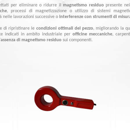
ettati per eliminare o ridurre il
magnetismo residuo
presente nei
iche
, processi di magnetizzazione o utilizzo di sistemi magnet
ltà nelle lavorazioni successive o
interferenze con strumenti di misur
 di ripristinare le
condizioni ottimali del pezzo
, migliorando la qu
te indicati in ambito industriale per
officine meccaniche
, carpen
’
assenza di magnetismo residuo
sui componenti.