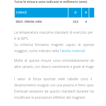
Tutte le misure sono indicate in millimetri (mm).
CODICE
D
H
FORZ
SM21.35NI00.2456
24,5
6
La temperatura massima standard di esercizio per i prodott
è di 60°C.
Su richiesta forniamo magneti capaci di operare a te
maggiori, come indicato nella
Tabella materiali
.
Molte di queste misure sono immediatamente disponibili
altre varianti, con diversi rivestimenti e gradi di magnetizzaz
I valori di forza riportati nelle tabelle sono il risulta
dinamometrici eseguiti con una piastra in ferro spessa 10 
Eventuali variazioni da questo standard durante l’utilizzo 
modificare le prestazioni effettive del magnete.