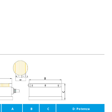
A
B
C
D: Potenza