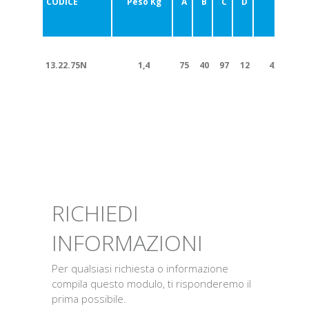
CODICE
Peso Kg
A
B
C
D
E
13.22.75N
1,4
75
40
97
12
4XM8 90°
RICHIEDI
INFORMAZIONI
Per qualsiasi richiesta o informazione
compila questo modulo, ti risponderemo il
prima possibile.