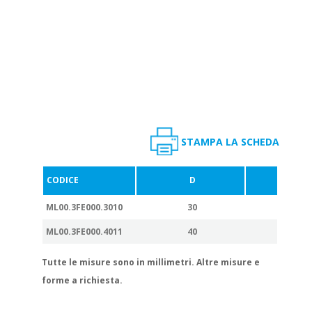
STAMPA LA SCHEDA
CODICE
D
L
ML00.3FE000.3010
30
10
ML00.3FE000.4011
40
11
Tutte le misure sono in millimetri. Altre misure e
forme a richiesta.