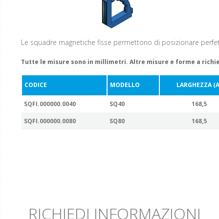
Le squadre magnetiche fisse permettono di posizionare perfett
Tutte le misure sono in millimetri. Altre misure e forme a richi
CODICE
MODELLO
LARGHEZZA (A
SQFI.000000.0040
SQ40
168,5
SQFI.000000.0080
SQ80
168,5
RICHIEDI INFORMAZIONI