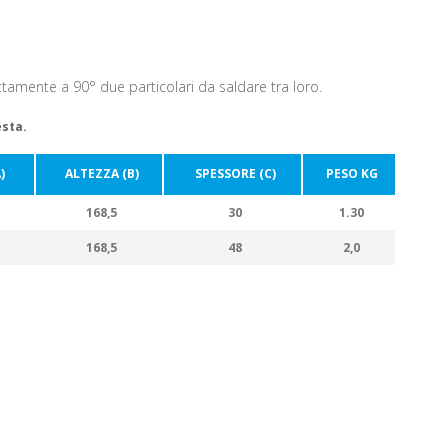
amente a 90° due particolari da saldare tra loro.
esta.
)
ALTEZZA (B)
SPESSORE (C)
PESO KG
168,5
30
1.30
168,5
48
2,0