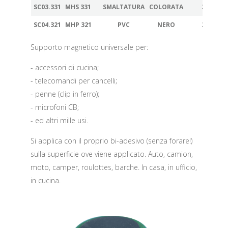
SC03.331
MHS 331
SMALTATURA
COLORATA
35
SC04.321
MHP 321
PVC
NERO
35
Supporto magnetico universale per:
- accessori di cucina;
- telecomandi per cancelli;
- penne (clip in ferro);
- microfoni CB;
- ed altri mille usi.
Si applica con il proprio bi-adesivo (senza forare!)
sulla superficie ove viene applicato. Auto, camion,
moto, camper, roulottes, barche. In casa, in ufficio,
in cucina.